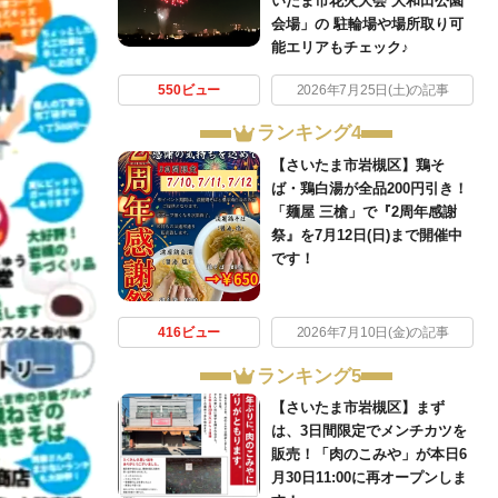
いたま市花火大会 大和田公園
会場」の 駐輪場や場所取り可
能エリアもチェック♪
550ビュー
2026年7月25日(土)の記事
ランキング4
【さいたま市岩槻区】鶏そ
ば・鶏白湯が全品200円引き！
「麺屋 三槍」で『2周年感謝
祭』を7月12日(日)まで開催中
です！
416ビュー
2026年7月10日(金)の記事
ランキング5
【さいたま市岩槻区】まず
は、3日間限定でメンチカツを
販売！「肉のこみや」が本日6
月30日11:00に再オープンしま