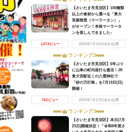
【さいたま市見沼区】100種類
以上の食材から選べる「東大
宮麻辣烫（マーラータン）」
がオープン！本格マーラータ
ンを楽しんできました♪
1,074ビュー
2026年7月15日(水)の記事
ランキング2
【さいたま市見沼区】6年ぶり
に山車の町内巡行も復活！JR
東大宮駅近くの八雲神社で
「砂の万灯祭」を7月19日(日)
開催！
762ビュー
2026年7月17日(金)の記事
ランキング3
【さいたま市見沼区】本日(7月
25日)開催決定！「令和8年度さ