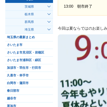
13:00 朝市終了
茨城県
栃木県
群馬県
今回は夏ならではのお楽し
埼玉県
埼玉県の最新まとめ
さいたま市
さいたま市見沼区・岩槻区
さいたま市浦和区・緑区
加須市・羽生市・行田市
久喜市・幸手市
白岡市・蓮田市
春日部市
越谷市
草加市