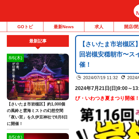
GOトピ
最新News
求人
開店/閉
最新記事
【さいたま市岩槻区】7
回岩槻安穏朝市〜ス
8/6(木)
催！
2024/07/19 11:32
2024/
2024年7月21日(日)9:00～13
び・いわつき夏まつり開催
【さいたま市岩槻区】約1,000個
の風鈴と雲海ミストの幻想空間
「夜い宮」を久伊豆神社で8月8日
に開催！
8/5(水)