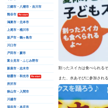
三郷市・八潮市・吉川市
熊谷市
Re-start
鴻巣市・北本市
上尾市・桶川市
坂戸市・鶴ヶ島市
川口市
戸田市・蕨市
富士見市・ふじみ野市
割ったスイカは食べられる
新座市・志木市
朝霞市・和光市
Re-start
また、水あそびに参加され
所沢市
狭山市・入間市
川越市
深谷市・本庄市