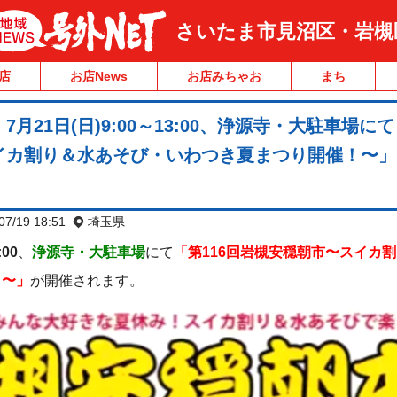
さいたま市見沼区・岩槻
店
お店News
お店みちゃお
まち
月21日(日)9:00～13:00、浄源寺・大駐車場にて
イカ割り＆水あそび・いわつき夏まつり開催！〜」
07/19 18:51
埼玉県
:00
、
浄源寺・大駐車場
にて
「第116回岩槻安穏朝市〜スイカ
！〜」
が開催されます。